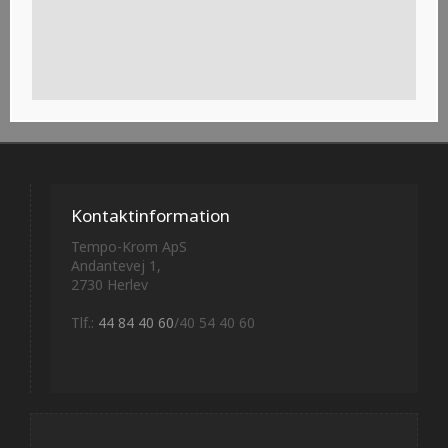
Kontaktinformation
Tempo-Krom ApS
Andantevej 1,
2730 Herlev
Tlf.:
44 84 40 60
/40 54 40 60